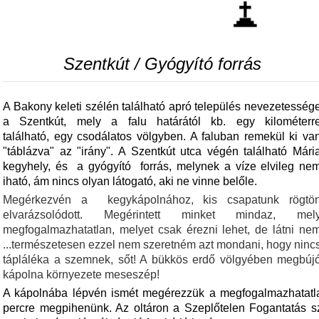
Szentkút / Gyógyító forrás
A Bakony keleti szélén található apró település nevezetesség
a Szentkút, mely a falu határától kb. egy kilométerr
található,
egy csodálatos völgyben. A faluban remekül ki va
"táblázva" az "irány". A Szentkút utca végén található Mári
kegyhely, és a gyógyító forrás, melynek a víze elvileg ne
iható, ám nincs olyan látogató, aki ne vinne belőle.
Megérkezvén a kegykápolnához, kis csapatunk rögtö
elvarázsolódott. Megérintett minket mindaz, mel
megfogalmazhatatlan, melyet csak érezni lehet, de látni ne
...természetesen ezzel nem szeretném azt mondani, hogy ninc
tápláléka a szemnek, sőt! A bükkös erdő völgyében megbúj
kápolna környezete meseszép!
A kápolnába lépvén ismét megérezzük a megfogalmazhatatlant
percre megpihenünk. Az oltáron a Szeplőtelen Fogantatás sz