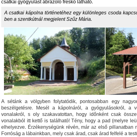
csatkai gyógyulást ábrázoló freskó látható.
A csatkai kápolna történetéhez egy különleges csoda kapcso
ben a szentkútnál megjelent Szűz Mária.
A sétánk a völgyben folytatódik, pontosabban egy nagyo
beszélgetésre. Mesél a kápolnáról, a gyógyulásokról, a
vonalakról, s oly szakavatottan, hogy időnként csak össz
vonalakból itt kettő is található! Tény, hogy a pad (melyre le
elhelyezve. Érzékenységünk révén, már az első pillanatban 
Forróság a lábainkban, mely csak árad, csak árad felfelé a test