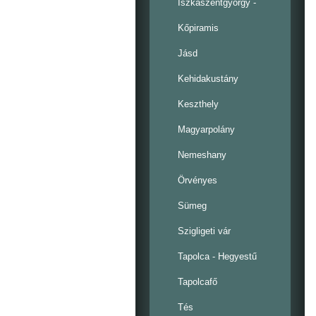
Iszkaszentgyörgy -
Kőpiramis
Jásd
Kehidakustány
Keszthely
Magyarpolány
Nemeshany
Örvényes
Sümeg
Szigligeti vár
Tapolca - Hegyestű
Tapolcafő
Tés