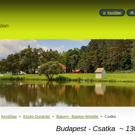
Kezdőlap
ában
Kezdőlap
>
Közép-Dunántúl
>
Bakony - Balaton-felvidék
>
Csatka
Budapest - Csatka ~ 13