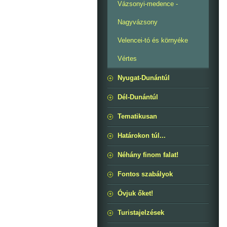
Vázsonyi-medence -
Nagyvázsony
Velencei-tó és környéke
Vértes
Nyugat-Dunántúl
Dél-Dunántúl
Tematikusan
Határokon túl...
Néhány finom falat!
Fontos szabályok
Óvjuk őket!
Turistajelzések