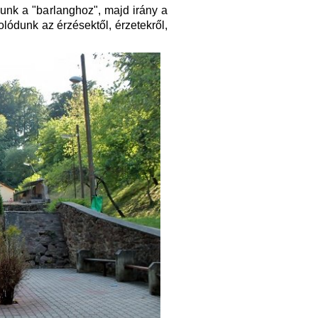
lunk a "barlanghoz", majd irány a
olódunk az érzésektől, érzetekről,