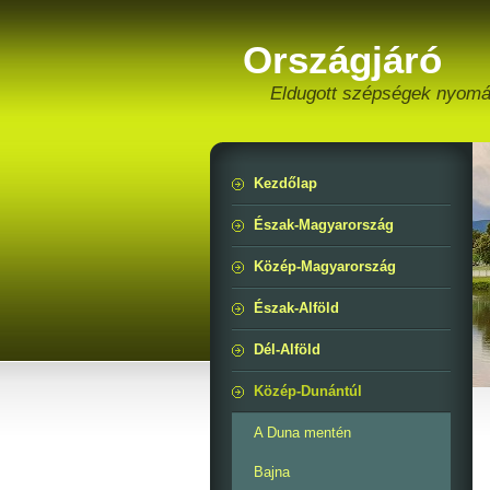
Országjáró
Eldugott szépségek nyom
Kezdőlap
Észak-Magyarország
Közép-Magyarország
Észak-Alföld
Dél-Alföld
Közép-Dunántúl
A Duna mentén
Bajna