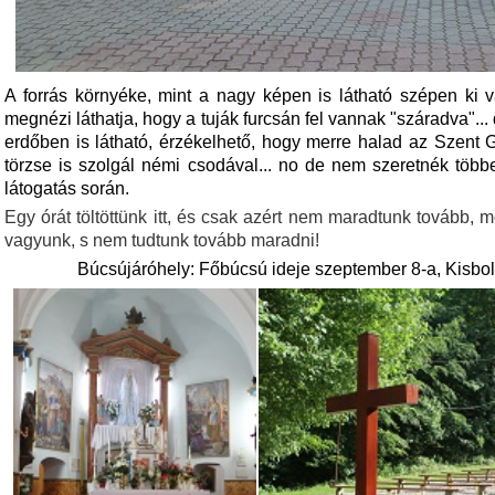
A forrás környéke, mint a nagy képen is látható szépen ki 
megnézi láthatja, hogy a tuják furcsán fel vannak "száradva"...
erdőben is látható, érzékelhető, hogy merre halad az Szent 
törzse is szolgál némi csodával... no de nem szeretnék többe
látogatás során.
Egy órát töltöttünk itt, és csak azért nem maradtunk tovább,
vagyunk, s nem tudtunk tovább maradni!
Búcsújáróhely: Főbúcsú ideje szeptember 8-a, Kisbol