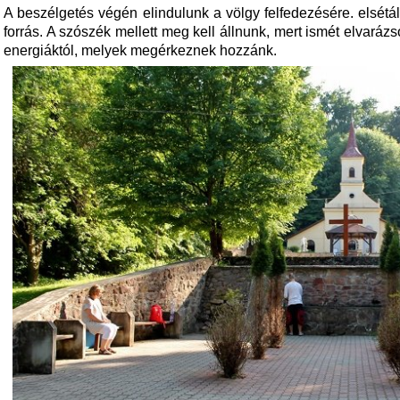
A beszélgetés végén elindulunk a völgy felfedezésére. elsétá
forrás. A szószék mellett meg kell állnunk, mert ismét elvarázs
energiáktól, melyek megérkeznek hozzánk.