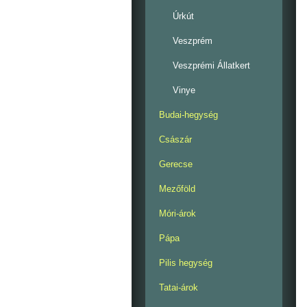
Úrkút
Veszprém
Veszprémi Állatkert
Vinye
Budai-hegység
Császár
Gerecse
Mezőföld
Móri-árok
Pápa
Pilis hegység
Tatai-árok