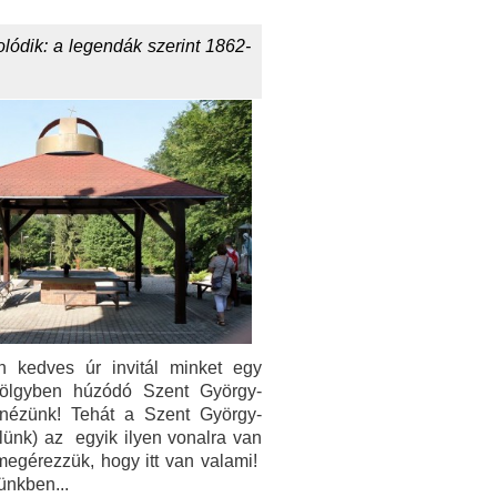
lódik: a legendák szerint 1862-
n kedves úr invitál minket egy
 völgyben húzódó Szent György-
enézünk! Tehát a Szent György-
ülünk) az egyik ilyen vonalra van
megérezzük, hogy itt van valami!
ünkben...