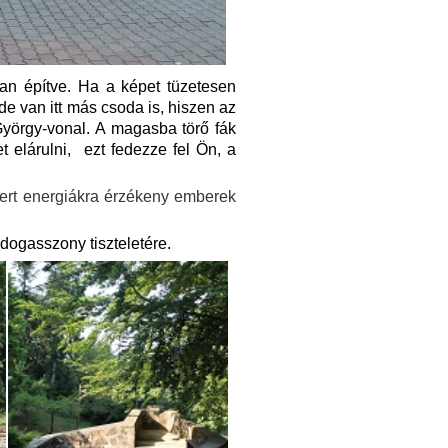
van építve. Ha a képet tüzetesen
 de van itt más csoda is, hiszen az
György-vonal. A magasba törő fák
t elárulni, ezt fedezze fel Ön, a
 mert energiákra érzékeny emberek
dogasszony tiszteletére.