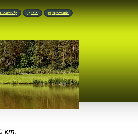
Oldaltérkép
RSS
Nyomtatás
0 km.