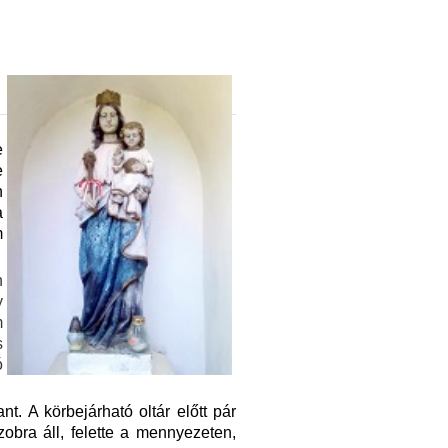
e
e
n
a
m
n
y
m
s
ó
. A körbejárható oltár előtt pár
obra áll, felette a mennyezeten,