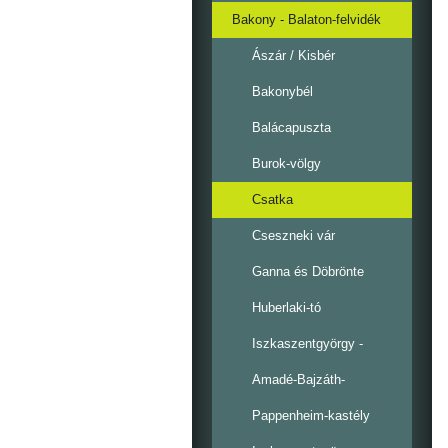
Bakony - Balaton-felvidék
Ászár / Kisbér
Bakonybél
Balácapuszta
Burok-völgy
Csatka
Cseszneki vár
Ganna és Döbrönte
Huberlaki-tó
Iszkaszentgyörgy -
Amadé-Bajzáth-
Pappenheim-kastély