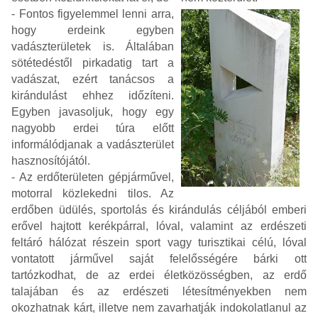
- Fontos figyelemmel lenni arra,
hogy erdeink egyben
vadászterületek is. Általában
sötétedéstől pirkadatig tart a
vadászat, ezért tanácsos a
kirándulást ehhez időzíteni.
Egyben javasoljuk, hogy egy
nagyobb erdei túra előtt
informálódjanak a vadászterület
hasznosítójától.
- Az erdőterületen gépjárművel,
motorral közlekedni tilos. Az
erdőben üdülés, sportolás és kirándulás céljából emberi
erővel hajtott kerékpárral, lóval, valamint az erdészeti
feltáró hálózat részein sport vagy turisztikai célú, lóval
vontatott járművel saját felelősségére bárki ott
tartózkodhat, de az erdei életközösségben, az erdő
talajában és az erdészeti létesítményekben nem
okozhatnak kárt, illetve nem zavarhatják indokolatlanul az