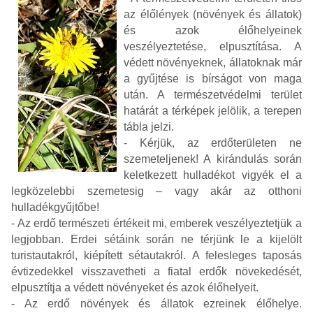
az élőlények (növények és állatok)
és azok élőhelyeinek
veszélyeztetése, elpusztítása. A
védett növényeknek, állatoknak már
a gyűjtése is bírságot von maga
után. A természetvédelmi terület
határát a térképek jelölik, a terepen
tábla jelzi.
- Kérjük, az erdőterületen ne
szemeteljenek! A kirándulás során
keletkezett hulladékot vigyék el a
legközelebbi szemetesig – vagy akár az otthoni
hulladékgyűjtőbe!
- Az erdő természeti értékeit mi, emberek veszélyeztetjük a
legjobban. Erdei sétáink során ne térjünk le a kijelölt
turistautakról, kiépített sétautakról. A felesleges taposás
évtizedekkel visszavetheti a fiatal erdők növekedését,
elpusztítja a védett növényeket és azok élőhelyeit.
- Az erdő növények és állatok ezreinek élőhelye.