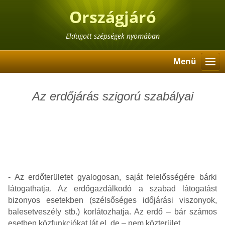
Országjáró
Eldugott szépségek nyomában
Menü
Az erdőjárás szigorú szabályai
- Az erdőterületet gyalogosan, saját felelősségére bárki
látogathatja. Az erdőgazdálkodó a szabad látogatást
bizonyos esetekben (szélsőséges időjárási viszonyok,
balesetveszély stb.) korlátozhatja. Az erdő – bár számos
esetben közfunkciókat lát el, de – nem közterület.