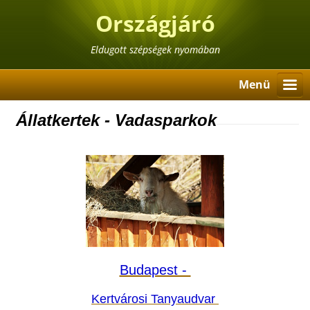
Országjáró
Eldugott szépségek nyomában
Menü
Állatkertek - Vadasparkok
Budapest -
K
ertvárosi Tanyaudvar