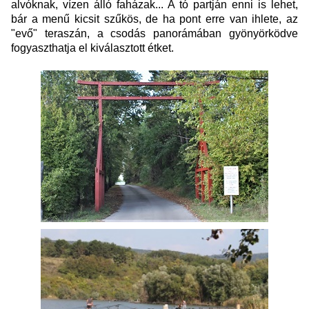
alvóknak, vízen álló faházak... A tó partján enni is lehet,
bár a menű kicsit szűkös, de ha pont erre van ihlete, az
"evő" teraszán, a csodás panorámában gyönyörködve
fogyaszthatja el kiválasztott étket.