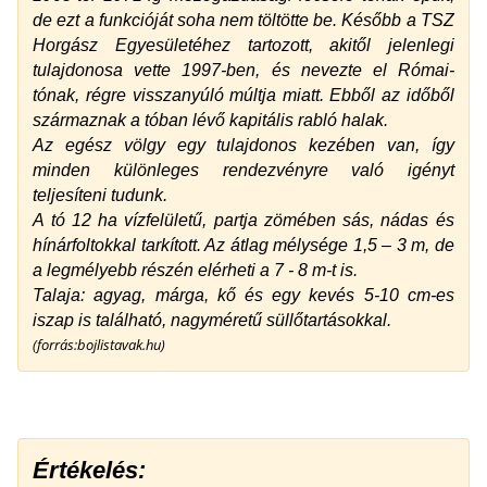
de ezt a funkcióját soha nem töltötte be. Később a TSZ
Horgász Egyesületéhez tartozott, akitől jelenlegi
tulajdonosa vette 1997-ben, és nevezte el Római-
tónak, régre visszanyúló múltja miatt. Ebből az időből
származnak a tóban lévő kapitális rabló halak.
Az egész völgy egy tulajdonos kezében van, így
minden különleges rendezvényre való igényt
teljesíteni tudunk.
A tó 12 ha vízfelületű, partja zömében sás, nádas és
hínárfoltokkal tarkított. Az átlag mélysége 1,5 – 3 m, de
a legmélyebb részén elérheti a 7 - 8 m-t is.
Talaja: agyag, márga, kő és egy kevés 5-10 cm-es
iszap is található, nagyméretű süllőtartásokkal.
(forrás:bojlistavak.hu)
Értékelés: