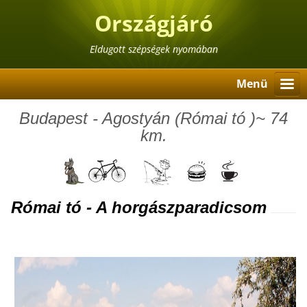
Országjáró
Eldugott szépségek nyomában
Menü
Budapest - Agostyán (
Római tó )~ 74
km.
Római tó - A horgászparadicsom