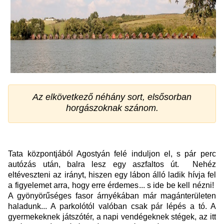
Az elkövetkező néhány sort, elsősorban
horgászoknak szánom.
Tata központjából Agostyán felé induljon el, s pár perc
autózás után, balra lesz egy aszfaltos út. Nehéz
eltéveszteni az irányt, hiszen egy lábon álló ladik hívja fel
a figyelemet arra, hogy erre érdemes... s ide be kell nézni!
A gyönyörűséges fasor árnyékában már magánterületen
haladunk... A parkolótól valóban csak pár lépés a tó. A
gyermekeknek játszótér, a napi vendégeknek stégek, az itt