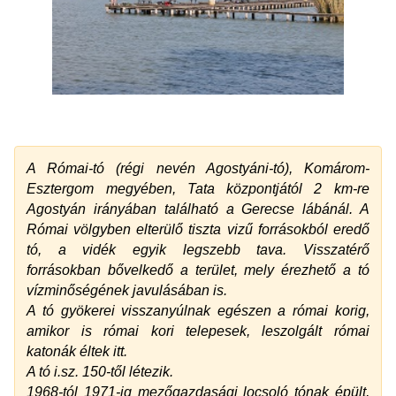
A Római-tó (régi nevén Agostyáni-tó), Komárom-
Esztergom megyében, Tata központjától 2 km-re
Agostyán irányában található a Gerecse lábánál. A
Római völgyben elterülő tiszta vizű forrásokból eredő
tó, a vidék egyik legszebb tava. Visszatérő
forrásokban bővelkedő a terület, mely érezhető a tó
vízminőségének javulásában is.
A tó gyökerei visszanyúlnak egészen a római korig,
amikor is római kori telepesek, leszolgált római
katonák éltek itt.
A tó i.sz. 150-től létezik.
1968-tól 1971-ig mezőgazdasági locsoló tónak épült,