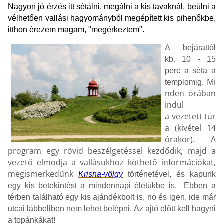
Nagyon jó érzés itt sétálni, megálni a kis tavaknál, beülni a
vélhetően vallási hagyományból megépített kis pihenőkbe,
itthon érezem magam, "megérkeztem".
A bejárattól
kb. 10 - 15
perc a séta a
Mi
templomig.
nden órában
indul
a vezetett túr
a (kivétel 14
órakor). A
program egy rövid beszélgetéssel kezdődik, majd a
vezető elmodja a vallásukhoz köthető információkat,
megismerkedünk
Krisna-völgy
történetével, és kapunk
egy kis betekintést a mindennapi életükbe is. Ebben a
térben található egy kis ajándékbolt is, no és igen, ide már
utcai lábbeliben nem lehet belépni. Az ajtó előtt kell hagyni
a topánkákat!