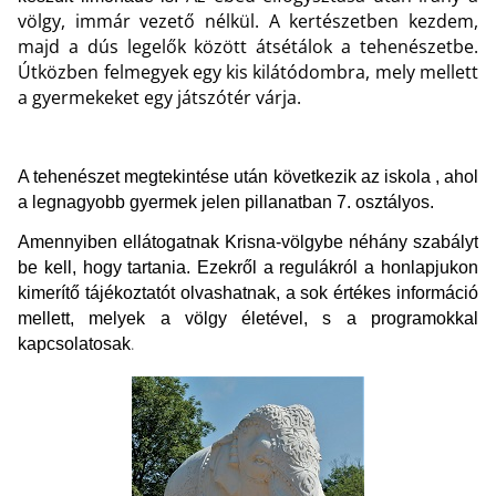
völgy, immár vezető nélkül. A kertészetben kezdem,
majd a dús legelők között átsétálok a tehenészetbe.
Útközben felmegyek egy kis kilátódombra, mely mellett
a gyermekeket egy játszótér várja.
A tehenészet megtekintése után következik az iskola , ahol
a legnagyobb gyermek jelen pillanatban 7. osztályos.
Amennyiben ellátogatnak Krisna-völgybe néhány szabályt
be kell, hogy tartania. Ezekről a regulákról a honlapjukon
kimerítő tájékoztatót olvashatnak, a sok értékes információ
mellett, melyek a völgy életével, s a programokkal
kapcsolatosak
.