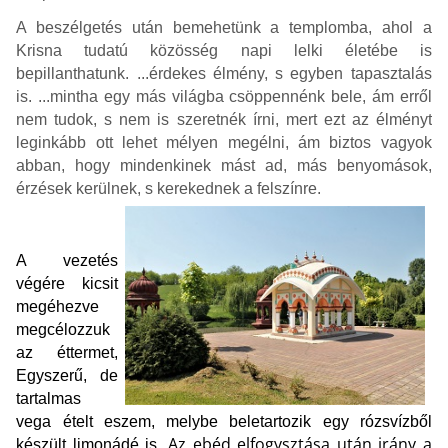
A beszélgetés után bemehetünk a templomba, ahol a
Krisna tudatú közösség napi lelki életébe is
bepillanthatunk. ...érdekes élmény, s egyben tapasztalás
is. ...mintha egy más világba csöppennénk bele, ám erről
nem tudok, s nem is szeretnék írni, mert ezt az élményt
leginkább ott lehet mélyen megélni, ám biztos vagyok
abban, hogy mindenkinek mást ad, más benyomások,
érzések kerülnek, s kerekednek a felszínre.
A vezetés
végére kicsit
megéhezve
megcélozzuk
az éttermet,
Egyszerű, de
tartalmas
vega ételt eszem, melybe beletartozik egy rózsvízből
Az ebéd elfogysztása után irány a
készült limonádé is.