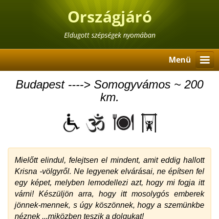
Országjáró
Eldugott szépségek nyomában
Menü
Budapest ----> Somogyvámos ~ 200
km.
Mielőtt elindul, felejtsen el mindent, amit eddig hallott
Krisna -völgyről. Ne legyenek elvárásai, ne építsen fel
egy képet, melyben lemodellezi azt, hogy mi fogja itt
várni! Készüljön arra, hogy itt mosolygós emberek
jönnek-mennek, s úgy köszönnek, hogy a szemünkbe
néznek ...miközben teszik a dolgukat!