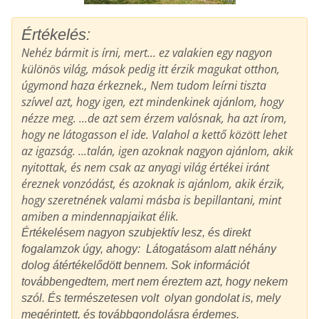
Értékelés:
Nehéz bármit is írni, mert... ez valakien egy nagyon
különös világ, mások pedig itt érzik magukat otthon,
úgymond haza érkeznek., Nem tudom leírni tiszta
szívvel azt, hogy igen, ezt mindenkinek ajánlom, hogy
nézze meg. ...de azt sem érzem valósnak, ha azt írom,
hogy ne látogasson el ide. Valahol a kettő között lehet
az igazság. ...talán, igen azoknak nagyon ajánlom, akik
nyitottak, és nem csak az anyagi világ értékei iránt
éreznek vonzódást, és azoknak is ajánlom, akik érzik,
hogy szeretnének valami másba is bepillantani, mint
amiben a mindennapjaikat élik.
Értékelésem nagyon szubjektív lesz, és direkt
fogalamzok úgy, ahogy: Látogatásom alatt néhány
dolog átértékelődött bennem. Sok információt
továbbengedtem, mert nem éreztem azt, hogy nekem
szól. És természetesen volt olyan gondolat is, mely
megérintett, és továbbgondolásra érdemes.