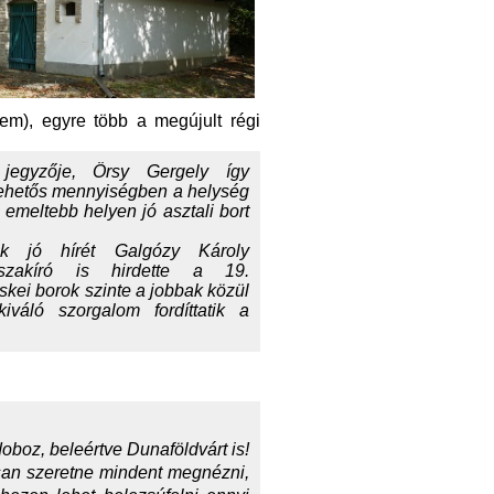
m), egyre több a megújult régi
 jegyzője, Örsy Gergely így
lehetős mennyiségben a helység
 emeltebb helyen jó asztali bort
k jó hírét Galgózy Károly
szakíró is hirdette a 19.
skei borok szinte a jobbak közül
iváló szorgalom fordíttatik a
boz, beleértve Dunaföldvárt is!
osan szeretne mindent megnézni,