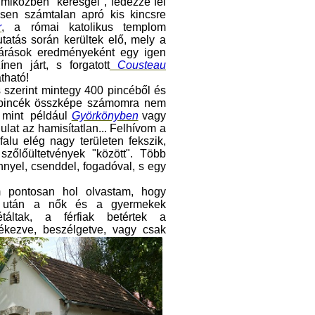
miközben "keresgél", fedezze fel
sen számtalan apró kis kincsre
r
, a római katolikus templom
tatás során kerültek elő, mely a
ltárások eredményeként egy igen
nen járt, s forgatott
Cousteau
átható!
s szerint mintegy 400 pincéből és
A pincék összképe számomra nem
 mint például
Györkönyben
vagy
lat az hamisítatlan... Felhívom a
falu elég nagy területen fekszik,
zőlőültetvények "között". Több
nnyel, csenddel, fogadóval, s egy
pontosan hol olvastam, hogy
 után a nők és a gyermekek
étáltak, a férfiak betértek a
ékezve, beszélgetve, vagy csak