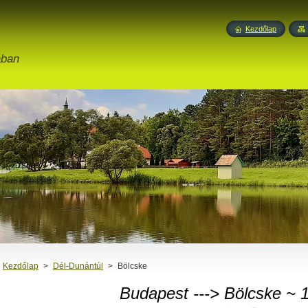
Kezdőlap
ában
Kezdőlap
>
Dél-Dunántúl
>
Bölcske
Budapest
---> Bölcske ~