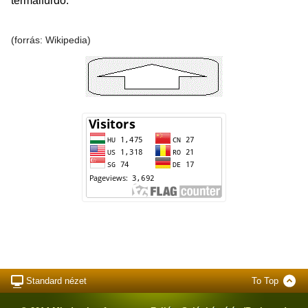
termálfürdő.
(forrás: Wikipedia)
Standard nézet
To Top