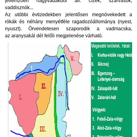
jellemzően nagyvadakból áll. Őzek, szarvasok,
vaddisznók...
Az utóbbi évtizedekben jelentősen megnövekedett a
rókák és néhány menyétféle ragadozóállománya (nyest,
nyuszt). Örvendetesen szaporodik a vadmacska,
az aranysakál dél felőli megjelenése várható.