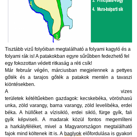
Tisztább vizű folyóiban megtalálható a folyami kagyló és a
folyami rák is! A patakokban egyre sűrűbben fedezhető fel
egy fokozottan védett ritkaság a réti csík!
Már február végén, márciusban megjelennek a
pettyes
gőték
és a
tarajos gőték
a patakok mentén a tavaszi
kiöntésekben.
A vizes
területek
kétéltűekben
gazdagok:
kecskebéka
,
vöröshasú
unka
,
zöld varangy
,
barna varangy
,
zöld levelibéka
,
erdei
béka
. A hüllőket a
vízisikló
,
erdei sikló
,
fürge gyík
,
fali
gyík
képviseli. A madarak közül fontos megemlíteni
a
harkályféléket
, mivel a Magyarországon megtalálható
fajok mind költenek itt is. A
baglyok
előfordulása is gyakori