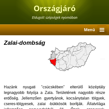
Országjáró
Eldugott szépségek nyomában
Menü
Zalai-dombság
Hazánk nyugati "csücskében" elterülő középtály
legnagyobb folyója a Zala. Területének nagyobb része
erdőség. Jellemzően gyertyánok, kocsánytalan tölgyek,
cseres-tölgyesek, zalai -bükkösök borítják. Állatvilága