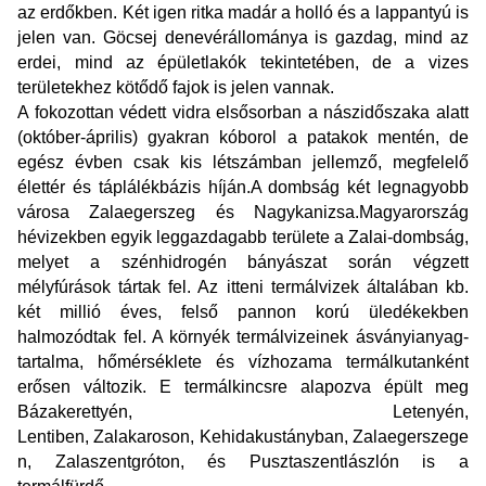
az erdőkben. Két igen ritka madár a
holló
és a
lappantyú
is
jelen van. Göcsej
denevérállománya
is gazdag, mind az
erdei, mind az épületlakók tekintetében, de a vizes
területekhez kötődő fajok is jelen vannak.
A fokozottan védett
vidra
elsősorban a nászidőszaka alatt
(
október
-
április
) gyakran kóborol a patakok mentén, de
egész évben csak kis létszámban jellemző, megfelelő
élettér és táplálékbázis híján.A dombság két legnagyobb
városa
Zalaegerszeg
és
Nagykanizsa
.Magyarország
hévizekben egyik leggazdagabb területe a Zalai-dombság,
melyet a szénhidrogén bányászat során végzett
mélyfúrások tártak fel. Az itteni termálvizek általában kb.
két millió éves, felső pannon korú üledékekben
halmozódtak fel. A környék termálvizeinek ásványianyag-
tartalma, hőmérséklete és vízhozama termálkutanként
erősen változik. E termálkincsre alapozva épült meg
Bázakerettyén, Letenyén,
Lentiben,
Zalakaroson
,
Kehidakustányban
,
Zalaegerszege
n
,
Zalaszentgróton
, és
Pusztaszentlászlón
is a